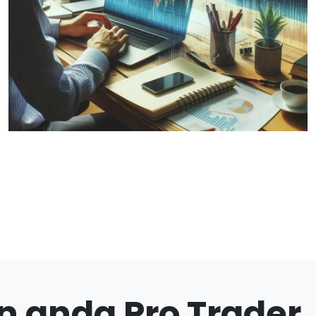
an anda Pro Trader