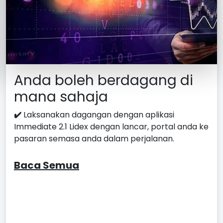
Anda boleh berdagang di
mana sahaja
✔️
Laksanakan dagangan dengan aplikasi
Immediate 2.1 Lidex dengan lancar, portal anda ke
pasaran semasa anda dalam perjalanan.
Baca Semua