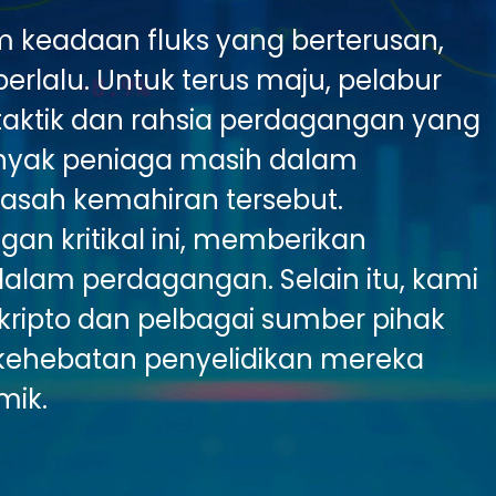
m keadaan fluks yang berterusan,
rlalu. Untuk terus maju, pelabur
taktik dan rahsia perdagangan yang
anyak peniaga masih dalam
asah kemahiran tersebut.
gan kritikal ini, memberikan
lam perdagangan. Selain itu, kami
kripto dan pelbagai sumber pihak
kehebatan penyelidikan mereka
mik.