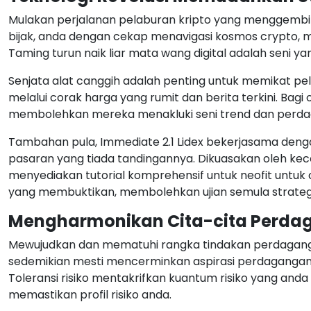
Mulakan perjalanan pelaburan kripto yang menggembir
bijak, anda dengan cekap menavigasi kosmos crypto
Taming turun naik liar mata wang digital adalah seni ya
Senjata alat canggih adalah penting untuk memikat pe
melalui corak harga yang rumit dan berita terkini. Ba
membolehkan mereka menakluki seni trend dan perda
Tambahan pula, Immediate 2.1 Lidex bekerjasama deng
pasaran yang tiada tandingannya. Dikuasakan oleh kece
menyediakan tutorial komprehensif untuk neofit untuk 
yang membuktikan, membolehkan ujian semula strategi 
Mengharmonikan Cita-cita Perdag
Mewujudkan dan mematuhi rangka tindakan perdagang
sedemikian mesti mencerminkan aspirasi perdagangan a
Toleransi risiko mentakrifkan kuantum risiko yang anda
memastikan profil risiko anda.