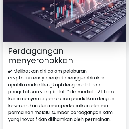
Perdagangan
menyeronokkan
✔️
Melibatkan diri dalam pelaburan
cryptocurrency menjadi menggembirakan
apabila anda dilengkapi dengan alat dan
pengetahuan yang betul. Di Immediate 2.1 Lidex,
kami menyemai perjalanan pendidikan dengan
keseronokan dan memperkenalkan elemen
permainan melalui sumber perdagangan kami
yang inovatif dan diilhamkan oleh permainan.