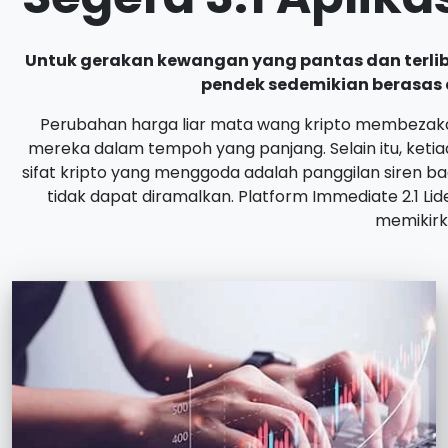
Untuk gerakan kewangan yang pantas dan terliba
pendek sedemikian berasas
Perubahan harga liar mata wang kripto membezakan
mereka dalam tempoh yang panjang. Selain itu, ke
sifat kripto yang menggoda adalah panggilan siren 
tidak dapat diramalkan. Platform Immediate 2.1 
memikirk