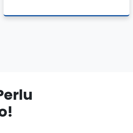
Perlu
o!