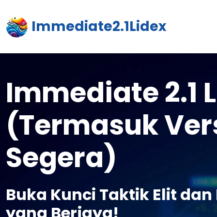
Immediate2.1Lidex
Immediate 2.1 
(Termasuk Versi
Segera)
Buka Kunci Taktik Elit da
yang Berjaya!