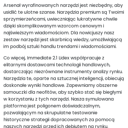
Arsenał wyrafinowanych narzędzi jest niezbędny, aby
usidlić te ulotne szanse. Narzędzia premium są Twoimi
sprzymierzeńcami, uwieczniając lukratywne chwile
dzięki skomplikowanym wzorcom cenowym i
najświeższym wiadomościom. Dla nowicjuszy nasz
zestaw narzędzi jest skarbnicą wiedzy, umożliwiającą
im podbój sztuki handlu trendami i wiadomościami.
Co więcej, Immediate 2.1 Lidex współpracuje z
elitarnymi dostawcami technologii handlowych,
dostarczając niezrównane instrumenty analizy rynku.
Narzędzia te, oparte na sztucznej inteligencji, obiecują
doskonałe wyniki handlowe. Zapewniamy obszerne
samouczki dla neofitów, aby szybko stać się biegłymi
w korzystaniu z tych narzędzi. Nasza symulowana
platforma jest poligonem doświadczalnym,
pozwalającym na skrupulatne testowanie
historyczne strategii dopracowanych za pomocą
naszych narzędzi przed ich debiutem na rynku.