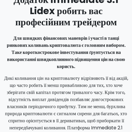
Lidex робить вас
професійним трейдером
Для швидких фінансових маневрів і участі в танці
ринкових коливань криптовалюта є головним вибором.
Таке короткострокове інвестування ґрунтується на
використанні швидкоплинного підвищення цін на свою
користь.
Дикі коливання цін на криптовалюту відрізняють її від акцій,
що часто робить її менш привабливою для тих, хто хоче
зберігати свій капітал протягом тривалого часу. Крім того,
відсутність виплат дивідендів позбавляє довгострокових
власників періодичного прибутку. Тим не менш, бурхлива
природа криптовалюти є сигналом сирени для багатьох, хто
спритно орієнтується в її деривативах, щоб приборкати її
непередбачувані коливання. Платформа Immediate 2.1