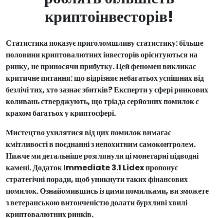
криптоінвесторів!
Статистика показує приголомшливу статистику: більше
половини криптовалютних інвесторів орієнтуються на
ринку, не приносячи прибутку. Цей феномен викликає
критичне питання: що відрізняє небагатьох успішних від
безлічі тих, хто зазнає збитків? Експерти у сфері ринкових
коливань стверджують, що тріада серйозних помилок є
крахом багатьох у криптосфері.
Мистецтво ухилятися від цих помилок вимагає
кмітливості в поєднанні з непохитним самоконтролем.
Нижче ми детальніше розглянули ці монетарні підводні
камені. Додаток Immediate 3.1 Lidex пропонує
стратегічні поради, щоб уникнути таких фінансових
помилок. Ознайомившись із цими помилками, ви зможете
з ветеранською витонченістю долати бурхливі хвилі
криптовалютних ринків.