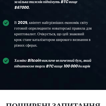
за кілька тижнів піднімуть BTC вище
$67000.
В
2025
, квінтет найгрізніших економік світу
готовий оприлюднити новаторські правила для
криптовалют. Очікується, що цей знаковий
крок стане каталізатором широкого визнання в
різних сферах.
Халвінг Bitcoin викличе величезний бум, який
підштовхне торги BTC вище 100 000 доларів
ПОШИРЕНІ ЗАПИТАННЯ