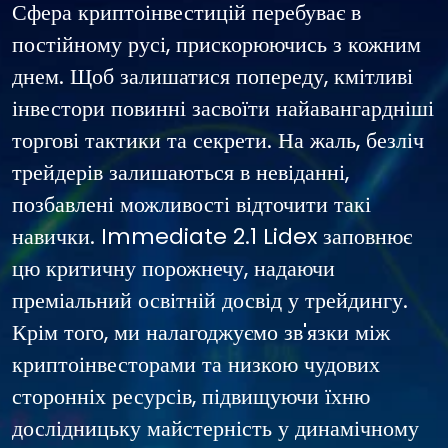
Сфера криптоінвестицій перебуває в
постійному русі, прискорюючись з кожним
днем. Щоб залишатися попереду, кмітливі
інвестори повинні засвоїти найавангардніші
торгові тактики та секрети. На жаль, безліч
трейдерів залишаються в невіданні,
позбавлені можливості відточити такі
навички. Immediate 2.1 Lidex заповнює
цю критичну порожнечу, надаючи
преміальний освітній досвід у трейдингу.
Крім того, ми налагоджуємо зв'язки між
криптоінвесторами та низкою чудових
сторонніх ресурсів, підвищуючи їхню
дослідницьку майстерність у динамічному