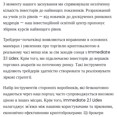
З моменту нашого заснування ми спрямовували незліченну
кількість інвесторів до найвищих показників. Розрахований
на учнів усіх рівнів — від новачків до досвідчених ринкових
мудреців — наш інвестиційний освітній центр пропонує
збірник курсів найвищого рівня.
Трейдери-початківці виявляються вправними в основних
маневрах і уявленнях про торгівлю криптовалютою в
реальному часі менш ніж за сім заходів сонця з Immediate
3.1 Lidex. Крім того, ми підключаємо інвесторів до вершків
торгових апаратів на поточному ринку. Такі інструменти
наділяють трейдерів здатністю створювати та реалізовувати
зіркові стратегії.
Набір інструментів сторонніх виробників, які безкоштовно
надаються через наш портал, часто супроводжується високою
ціною в інших місцях. Крім того, Immediate 2.1 Lidex
налагоджує зв'язки між нашими користувачами та зірковими,
економічно ефективними криптоброкерами. Ці брокери