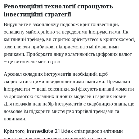
Революційні технології спрощують
інвестиційні стратегії
Вирушайте в захоплюючу подорож криптоінвестицій,
оснащену майстерністю та передовими інструментами. Як
кмітливий трейдер, ви спритно орієнтуєтеся в криптокосмосі,
захоплюючи прибуткові підприємства з мінімальними
ризиками. Приборкати дику волатильність цифрових валют
– це витончене мистецтво.
Арсенал складних інструментів необхідний, щоб
скористатися цими швидкоплинними шансами. Преміальні
інструменти — ваші союзники, які фіксують вигідні моменти
за допомогою складних цінових моделей і гарячих новин.
Для новачків наш набір інструментів є скарбницею знань, що
дозволяє їм підкорити мистецтво торгівлі трендами та
новинами.
Крім того, Immediate 2.1 Lidex співпрацює з елітними
постачальниками торгових технологій, надаючи