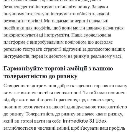
безпрецедентні інструменти аналізу ринку. Завдяки
штучному інтелекту ці інструменти обіцяють чудові
результати торгівлі. Ми надаємо вичерпні навчальні
посібники для неофітів, щоб вони могли швидко навчитися
використовувати ці інструменти. Наша змодельована
платформа є випробувальним полігоном, що дозволяє
ретельно тестувати стратегії, відточені за допомогою наших
інструментів, перед їх дебютом на ринку в реальному часі.
Гармонізуйте торгові амбіції з вашою
толерантністю до ризику
Створення та дотримання добре складеного торгового плану
вимагає витонченості та непохитності. Такий план повинен
відображати ваші торгові прагнення, що, в свою чергу,
повинно резонувати з вашою індивідуальною толерантністю
до ризику. Толерантність до ризику визначає квант ризику,
який ви готові взяти на себе. Immediate 3.1 Lidex
заглиблюється в численні змінні, щоб з'ясувати ваш профіль