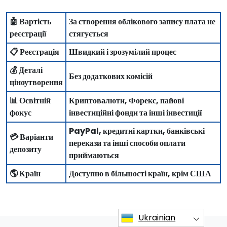
🤖 Вартість
За створення облікового запису плата не
реєстрації
стягується
📋 Реєстрація
Швидкий і зрозумілий процес
💰 Деталі
Без додаткових комісій
ціноутворення
📊 Освітній
Криптовалюти, Форекс, пайові
фокус
інвестиційні фонди та інші інвестиції
PayPal, кредитні картки, банківські
💳 Варіанти
перекази та інші способи оплати
депозиту
приймаються
🌎 Країн
Доступно в більшості країн, крім США
Ukrainian