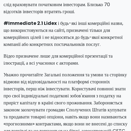
слід враховувати початковим інвесторам. Близько 70
відсотків інвесторів втратять гроші.
#Immediate 2.1 Lidex
і будь-які інші комерційні назви,
що використовуються на сайті, призначені тільки для
комерційних цілей і не відносяться до будь-якої конкретної
компанії або конкретних постачальників послуг.
Відео призначене лише для комерційної презентації та
ілюстрації, а всі учасники є акторами.
Уважно прочитайте Загальні положення та умови та сторінку
відмови від відповідальності на платформі сторонніх
інвесторів, перш ніж інвестувати. Користувачі повинні знати
про свої індивідуальні податкові зобов'язання з податку на
приріст капіталу в країні свого проживання. Забороняється
законом заохочувати громадян Сполучених Штатів купувати
та продавати товарні опціони, навіть якщо вони називаються
«прогнозними» контрактами, якщо вони не внесені до списку
для торгівлі та не торгуються на біржі, зареєстрованій CFTC,