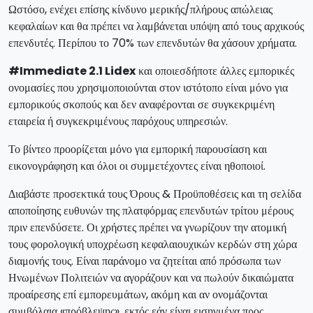
Ωστόσο, ενέχει επίσης κίνδυνο μερικής/πλήρους απώλειας
κεφαλαίων και θα πρέπει να λαμβάνεται υπόψη από τους αρχικούς
επενδυτές. Περίπου το 70% των επενδυτών θα χάσουν χρήματα.
#Immediate 2.1 Lidex
και οποιεσδήποτε άλλες εμπορικές
ονομασίες που χρησιμοποιούνται στον ιστότοπο είναι μόνο για
εμπορικούς σκοπούς και δεν αναφέρονται σε συγκεκριμένη
εταιρεία ή συγκεκριμένους παρόχους υπηρεσιών.
Το βίντεο προορίζεται μόνο για εμπορική παρουσίαση και
εικονογράφηση και όλοι οι συμμετέχοντες είναι ηθοποιοί.
Διαβάστε προσεκτικά τους Όρους & Προϋποθέσεις και τη σελίδα
αποποίησης ευθυνών της πλατφόρμας επενδυτών τρίτου μέρους
πριν επενδύσετε. Οι χρήστες πρέπει να γνωρίζουν την ατομική
τους φορολογική υποχρέωση κεφαλαιουχικών κερδών στη χώρα
διαμονής τους. Είναι παράνομο να ζητείται από πρόσωπα των
Ηνωμένων Πολιτειών να αγοράζουν και να πωλούν δικαιώματα
προαίρεσης επί εμπορευμάτων, ακόμη και αν ονομάζονται
συμβόλαια «πρόβλεψης», εκτός εάν είναι εισηγμένα προς