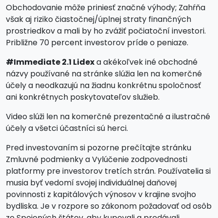
Obchodovanie môže priniesť značné výhody; Zahŕňa
však aj riziko čiastočnej/úplnej straty finančných
prostriedkov a mali by ho zvážiť počiatoční investori.
Približne 70 percent investorov príde o peniaze.
#Immediate 2.1 Lidex
a akékoľvek iné obchodné
názvy používané na stránke slúžia len na komerčné
účely a neodkazujú na žiadnu konkrétnu spoločnosť
ani konkrétnych poskytovateľov služieb.
Video slúži len na komerčné prezentačné a ilustračné
účely a všetci účastníci sú herci.
Pred investovaním si pozorne prečítajte stránku
Zmluvné podmienky a Vylúčenie zodpovednosti
platformy pre investorov tretích strán. Používatelia si
musia byť vedomí svojej individuálnej daňovej
povinnosti z kapitálových výnosov v krajine svojho
bydliska. Je v rozpore so zákonom požadovať od osôb
zo Spojených štátov, aby kupovali a predávali